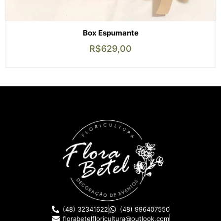
Box Espumante
R$
629,00
(48) 32341622
(48) 996407550
florabetelfloricultura@outlook.com