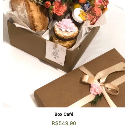
Box Café
R$
549,90