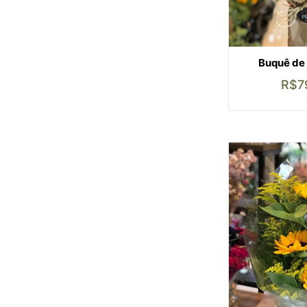
Buquê de 
R$
7