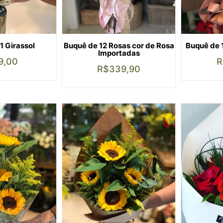
1 Girassol
Buquê de 12 Rosas cor de Rosa
Buquê de 
Importadas
9,00
R
R$
339,90