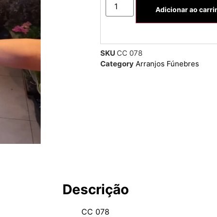
Adicionar ao carr
SKU
CC 078
Category
Arranjos Fúnebres
Descrição
CC 078