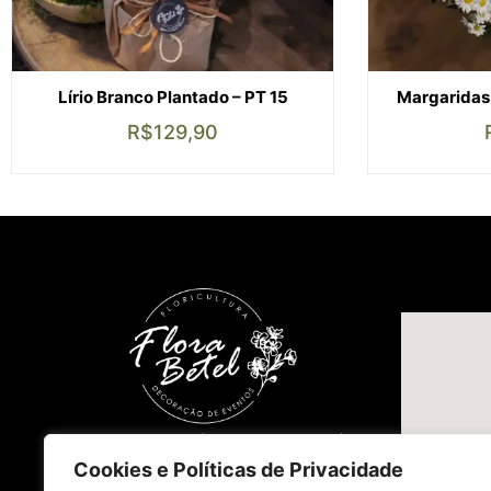
Lírio Branco Plantado – PT 15
Margaridas 
R$
129,90
(48) 32341622
(48) 996407550
florabetelfloricultura@outlook.com
Cookies e Políticas de Privacidade
Avenida Madre Benvenuta 1368, Lojas 01