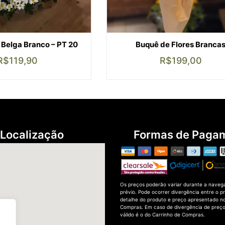
Belga Branco – PT 20
Buquê de Flores Branca
R$
119,90
R$
199,00
Localização
Formas de Paga
Os preços poderão variar durante a naveg
prévio. Pode ocorrer divergência entre o p
detalhe do produto e preço apresentado no
Compras. Em caso de divergência de preços
válido é o do Carrinho de Compras.