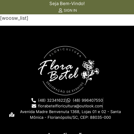
Seja Bem-Vindo!
SIGN IN
[woosw_list]
(48) 32341622
(48) 996407550
florabetelfloricultura@outlook.com
Avenida Madre Benvenuta 1368, Lojas 01 e 02 - Santa
Mônica - Florianópolis/SC, CEP: 88035-000